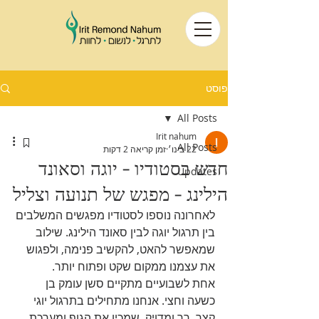
פוסט
All Posts
Irit nahum
All Posts
22 בינו׳
זמן קריאה 2 דקות
חדש בסטודיו - יוגה וסאונד
Updates
הילינג - מפגש של תנועה וצליל
לאחרונה נוספו לסטודיו מפגשים המשלבים 
בין תרגול יוגה לבין סאונד הילינג. שילוב 
שמאפשר להאט, להקשיב פנימה, ולפגוש 
את עצמנו ממקום שקט ופתוח יותר.
אחת לשבועיים מתקיים סשן עומק בן 
כשעה וחצי. אנחנו מתחילים בתרגול יוגי 
קצר, רך ומדויק, שמכין את הגוף ומערכת 