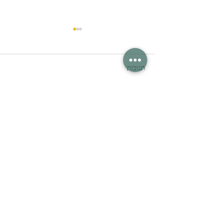
תגובות
כתיבת תגובה...
ריטריט יוגה בקיבוץ ענבר
-17.11-19.11
אירית רימונד נחום |
מורה בכירה ליוגה |
שיעורי יוגה למבוגרים ולילדים |
שיעורים קבוצתיים | פרטיים |
סאונד היליגג
סטודיו בוטיק בנווה שאנן חיפה