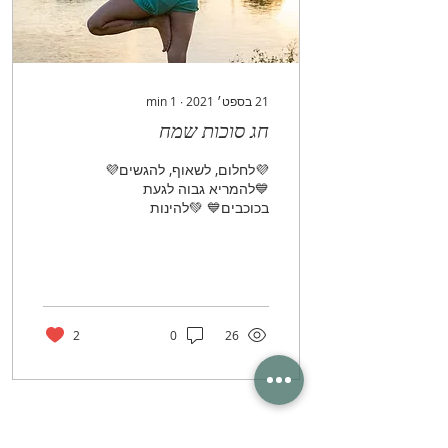
21 בספט׳ 2021
∙
1
min
חג סוכות שמח
💜לחלום, לשאוף, להגשים💜
💙להמריא גבוה לגעת
בכוכבים💙 💚להינות
מהדברים הפשוטים💚 ❤
לבחור להיות מאושר❤ 🧡
לדעת שהכל אפשרי🧡 💛
לאהוב כאילו...
2
0
26
עוד